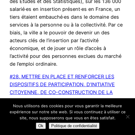
des Études et des Statistiques), sur les 136 000
salarié·es en insertion présent·es en France, un
tiers étaient embauché·es dans le domaine des
services à la personne ou à la collectivité. Par ce
biais, la ville a le pouvoir de devenir un des
acteurs clés de l’insertion par l’activité
économique, et de jouer un rôle d’accès à
l’activité pour des personnes exclues du marché
de l’emploi ordinaire.
#28. METTRE EN PLACE ET RENFORCER LES
DISPOSITIFS DE PARTICIPATION, D’INITIATIVE
CITOYENNE, DE CO-CONSTRUCTION DE LA
COMMUNE ET DE SES GROUPEMENTS.
Nous utilisons des cookies pour vous garantir la meilleure
expérience sur notre site web. Si vous continuez à utiliser ce
La transition démocratique est un élément
site, nous supposerons que vous en êtes satisfait.
indispensable de la transition citoyenne,
Ok
Politique de confidentialité
écologique et sociale . Il s’agit d’impliquer toutes