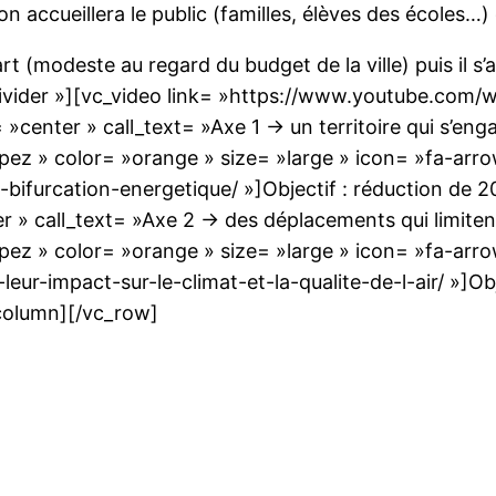
on accueillera le public (familles, élèves des écoles
 (modeste au regard du budget de la ville) puis il s’a
divider »][vc_video link= »https://www.youtube.com
»center » call_text= »Axe 1 → un territoire qui s’eng
ipez » color= »orange » size= »large » icon= »fa-arro
a-bifurcation-energetique/ »]Objectif : réduction de
 call_text= »Axe 2 → des déplacements qui limitent leu
ipez » color= »orange » size= »large » icon= »fa-arro
ur-impact-sur-le-climat-et-la-qualite-de-l-air/ »]Obje
_column][/vc_row]