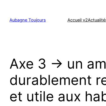
Aller
au
contenu
Aubagne Toujours
Accueil v2
Actualité
Axe 3 → un am
durablement r
et utile aux ha