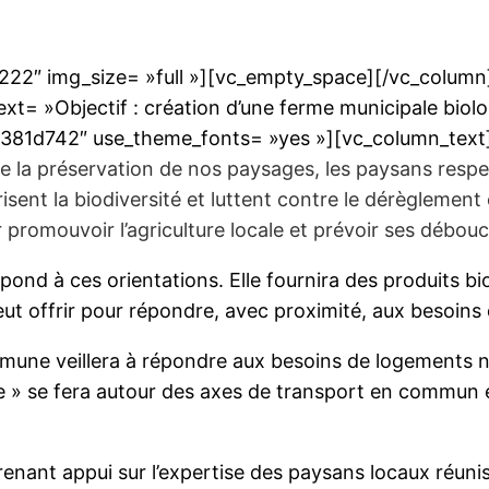
22″ img_size= »full »][vc_empty_space][/vc_column]
t= »Objectif : création d’une ferme municipale biolo
%2381d742″ use_theme_fonts= »yes »][vc_column_text
tre la préservation de nos paysages, les paysans resp
risent la biodiversité et luttent contre le dérèglement
ur promouvoir l’agriculture locale et prévoir ses déb
ond à ces orientations. Elle fournira des produits bio
eut offrir pour répondre, avec proximité, aux besoins
 commune veillera à répondre aux besoins de logement
ille » se fera autour des axes de transport en commun 
renant appui sur l’expertise des paysans locaux réun