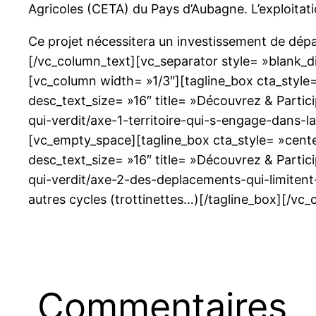
Agricoles (CETA) du Pays d’Aubagne. L’exploitati
Ce projet nécessitera un investissement de départ
[/vc_column_text][vc_separator style= »blank_
[vc_column width= »1/3″][tagline_box cta_style= 
desc_text_size= »16″ title= »Découvrez & Partic
qui-verdit/axe-1-territoire-qui-s-engage-dans-l
[vc_empty_space][tagline_box cta_style= »center »
desc_text_size= »16″ title= »Découvrez & Partic
qui-verdit/axe-2-des-deplacements-qui-limitent-le
autres cycles (trottinettes…)[/tagline_box][/vc
Commentaires