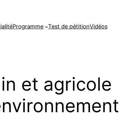
alité
Programme
Test de pétition
Vidéos
n et agricole
environnement