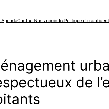
s
Agenda
Contact
Nous rejoindre
Politique de confidenti
énagement urbai
espectueux de l’
bitants